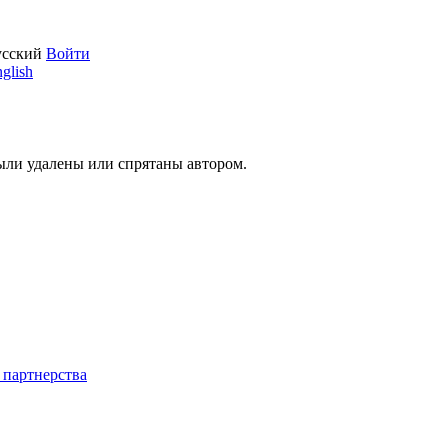
усский
Войти
glish
были удалены или спрятаны автором.
 партнерства