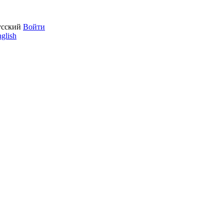
усский
Войти
glish