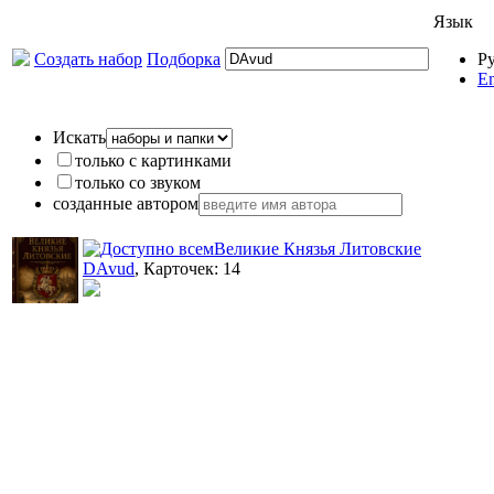
Язык
Создать набор
Подборка
Р
En
Искать
только с картинками
только со звуком
созданные автором
Великие Князья Литовские
DAvud
, Карточек: 14