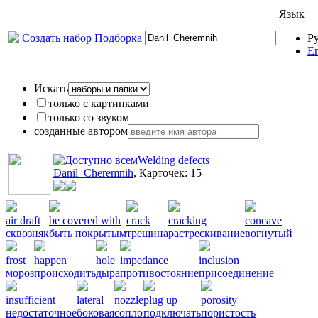
Язык
Создать набор
Подборка
Р
En
Искать
только с картинками
только со звуком
созданные автором
Welding defects
Danil_Cheremnih
, Карточек: 15
air draft
be covered with
crack
cracking
concave
сквозняк
быть покрытым
трещина
растрескивание
вогнутый
frost
happen
hole
impedance
inclusion
мороз
происходить
дыра
противостояние
присоединение
insufficient
lateral
nozzle
plug up
porosity
недостаточное
боковая
сопло
подключать
пористость