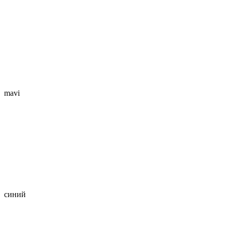
mavi
синий