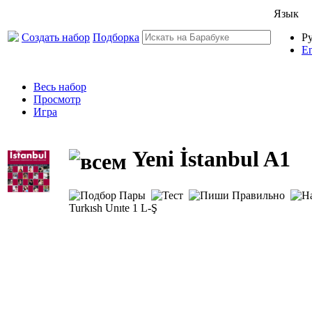
Язык
Создать набор
Подборка
Р
En
Весь набор
Просмотр
Игра
Yeni İstanbul A1
Turkısh Unıte 1 L-Ş