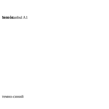
Yeni İstanbul A1
lacivert
темно-синий