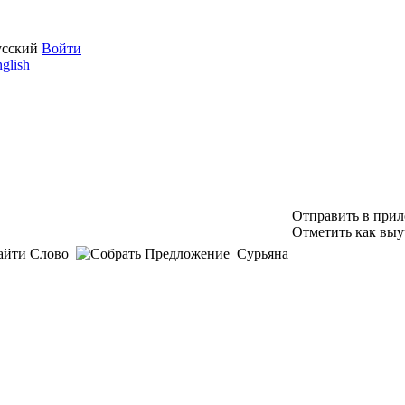
усский
Войти
glish
Отправить в при
Отметить как выу
Сурьяна