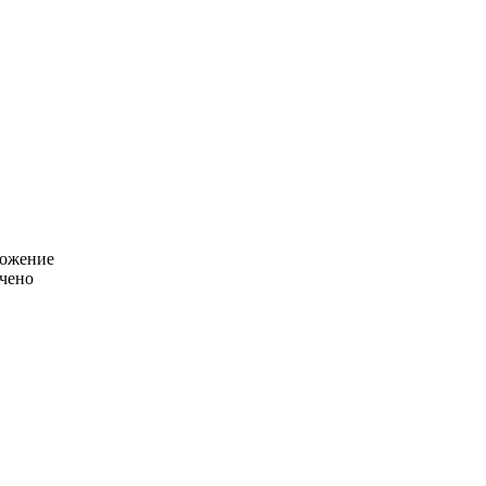
ложение
чено