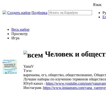
Язык
Создать набор
Подборка
Р
En
Весь набор
Просмотр
Игра
Человек и общест
YanaV
Тэги:
вареньева, егэ, общество, обществознание, Общес
Лучшие наборы по изучению терминов обществозн
Ютуб канал -
https://www.youtube.com/user/yanavar
Инстаграм-
https://www.instagram.com/yana_varenye