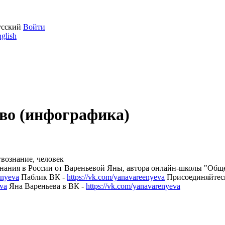
усский
Войти
glish
во (инфографика)
твознание, человек
ания в России от Вареньевой Яны, автора онлайн-школы "Обще
enyeva
Паблик ВК -
https://vk.com/yanavareenyeva
Присоединяйтесь
va
Яна Вареньева в ВК -
https://vk.com/yanavarenyeva