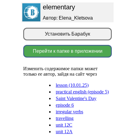
elementary
Автор: Elena_Kletsova
Установить Барабук
Перейти к папке в приложении
Изменить содержимое папки может
только ее автор, зайдя на сайт через
lesson (10.01.25)
practical english (episode 5)
Saint Valentine's Day
episode 6
irregular verbs
travelling
unit 12C
unit 12A