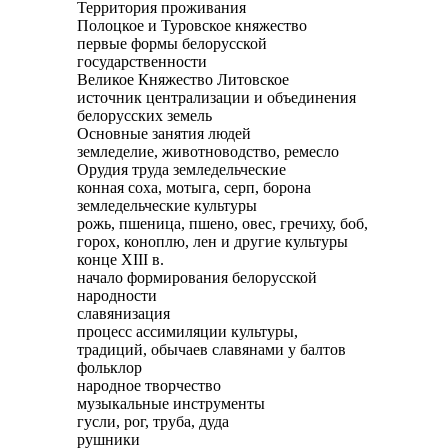
Территория проживания
Полоцкое и Туровское княжество
первые формы белорусской
государственности
Великое Княжество Литовское
источник централизации и объединения
белорусских земель
Основные занятия людей
земледелие, животноводство, ремесло
Орудия труда земледельческие
конная соха, мотыга, серп, борона
земледельческие культуры
рожь, пшеница, пшено, овес, гречиху, боб,
горох, коноплю, лен и другие культуры
конце XIII в.
начало формирования белорусской
народности
славянизация
процесс ассимиляции культуры,
традиций, обычаев славянами у балтов
фольклор
народное творчество
музыкальные инструменты
гусли, рог, труба, дуда
рушники