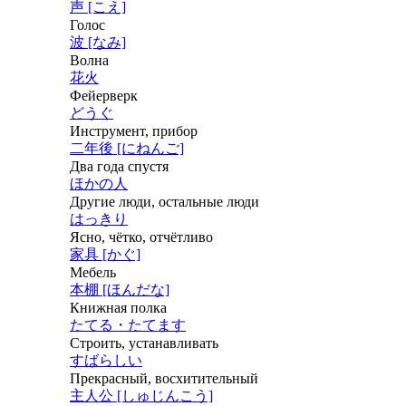
声 [こえ]
Голос
波 [なみ]
Волна
花火
Фейерверк
どうぐ
Инструмент, прибор
二年後 [にねんご]
Два года спустя
ほかの人
Другие люди, остальные люди
はっきり
Ясно, чётко, отчётливо
家具 [かぐ]
Мебель
本棚 [ほんだな]
Книжная полка
たてる・たてます
Строить, устанавливать
すばらしい
Прекрасный, восхитительный
主人公 [しゅじんこう]