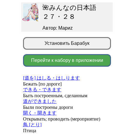
🌺みんなの日本語
２７・２８
Автор: Мариz
Установить Барабук
Перейти к набору в приложении
[道を] はしる・はしります
Бежать [по дороге]
できる・できます
Быть построенным, сделанным
道ができました
Были построены дороги
開く・開きます
Открывать; проводить (мероприятие)
鳥 [とり]
Птица