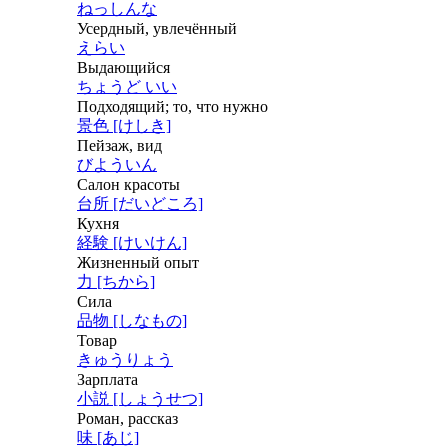
ねっしんな
Усердный, увлечённый
えらい
Выдающийся
ちょうど いい
Подходящий; то, что нужно
景色 [けしき]
Пейзаж, вид
びよういん
Салон красоты
台所 [だいどころ]
Кухня
経験 [けいけん]
Жизненный опыт
力 [ちから]
Сила
品物 [しなもの]
Товар
きゅうりょう
Зарплата
小説 [しょうせつ]
Роман, рассказ
味 [あじ]