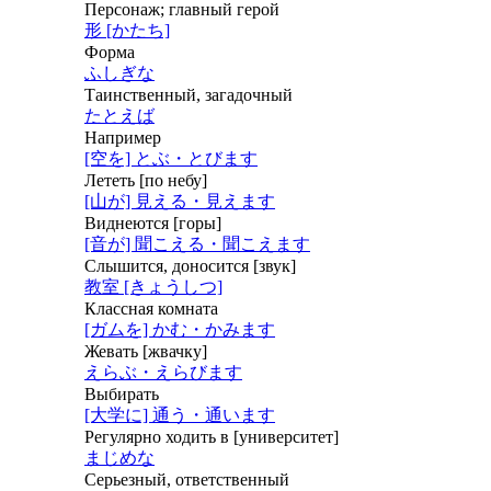
Персонаж; главный герой
形 [かたち]
Форма
ふしぎな
Таинственный, загадочный
たとえば
Например
[空を] とぶ・とびます
Лететь [по небу]
[山が] 見える・見えます
Виднеются [горы]
[音が] 聞こえる・聞こえます
Слышится, доносится [звук]
教室 [きょうしつ]
Классная комната
[ガムを] かむ・かみます
Жевать [жвачку]
えらぶ・えらびます
Выбирать
[大学に] 通う・通います
Регулярно ходить в [университет]
まじめな
Серьезный, ответственный