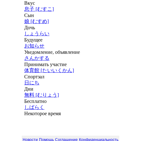
Вкус
息子 [むすこ]
Сын
娘 [むすめ]
Дочь
しょうらい
Будущее
お知らせ
Уведомление, объявление
さんかする
Принимать участие
体育館 [たいいくかん]
Спортзал
日にち
Дни
無料 [むりょう]
Бесплатно
しばらく
Некоторое время
Новости
Помощь
Соглашение
Конфиденциальность