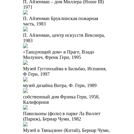
П. Айзенман – дом Миллера (House III)
1971
П. Айзенман Бруклинская пожарная
часть, 1983
П. Айзенман, центр искусств Векснера,
1983
«Танцующий дом» в Праге, Владо
Милунич, Френк Гери, 1995
Музей Гуггенхайма в Бильбао, Испания,
Ф Гери, 1997
музей дизайна Витра, Ф. Гери, 1989
собственный дом Фрэнка Гери, 1958,
Калифорния
Павильоны (фоли) в парке Ла Виллет
(Париж), Бернар Чуми, 1982
Музей в Тяньцзине (Китай), Бернар Чуми,