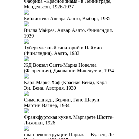
Фабрика «Красное знамя» в Ленинграде,
Мендельсон, 1926-1937
Библиотека Алвара Аалто, Выборг, 1935
Вилла Майреа, Алвар Аалто, Финляндия,
1939
Туберкулезный санаторий в Паймио
(Финляндия), Аалто, 1933
ЖД Вокзал Санта-Мария Новелла
(Флоренция), Джованни Микелуччи, 1934
Карл-Маркс-Хоф (Красная Вена), Карл
Эн, Вена, Австрия, 1930
Сименсштадт, Берлин, Ганс Шарун,
Мартин Вагнер, 1934
Франкфуртская кухня, Маргарете Шютте-
Лихоцки, 1926
план реконструкции Парижа – Вуазен, Ле