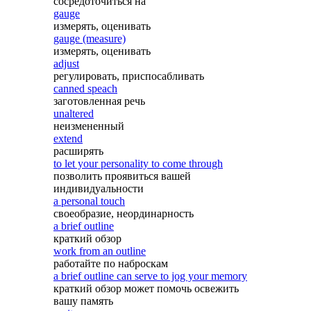
сосредоточиться на
gauge
измерять, оценивать
gauge (measure)
измерять, оценивать
adjust
регулировать, приспосабливать
canned speach
заготовленная речь
unaltered
неизмененный
extend
расширять
to let your personality to come through
позволить проявиться вашей
индивидуальности
a personal touch
своеобразие, неординарность
a brief outline
краткий обзор
work from an outline
работайте по наброскам
a brief outline can serve to jog your memory
краткий обзор может помочь освежить
вашу память