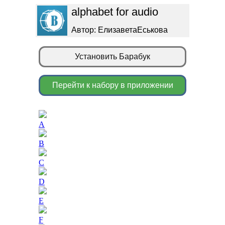
alphabet for audio
Автор: ЕлизаветаЕськова
Установить Барабук
Перейти к набору в приложении
A
B
C
D
E
F