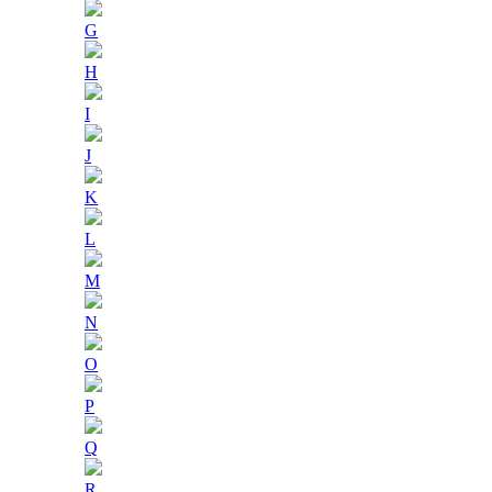
G
H
I
J
K
L
M
N
O
P
Q
R