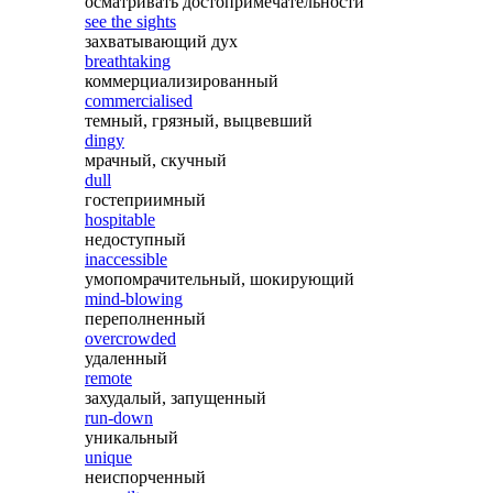
осматривать достопримечательности
see the sights
захватывающий дух
breathtaking
коммерциализированный
commercialised
темный, грязный, выцвевший
dingy
мрачный, скучный
dull
гостеприимный
hospitable
недоступный
inaccessible
умопомрачительный, шокирующий
mind-blowing
переполненный
overcrowded
удаленный
remote
захудалый, запущенный
run-down
уникальный
unique
неиспорченный