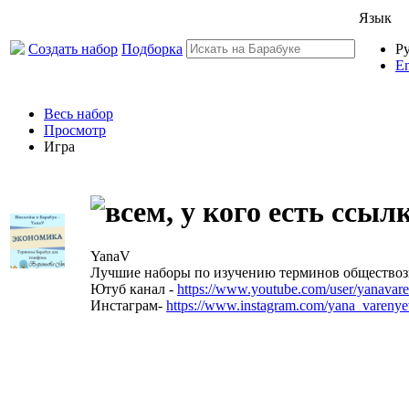
Язык
Создать набор
Подборка
Р
En
Весь набор
Просмотр
Игра
YanaV
Лучшие наборы по изучению терминов обществозн
Ютуб канал -
https://www.youtube.com/user/yanavar
Инстаграм-
https://www.instagram.com/yana_varenye