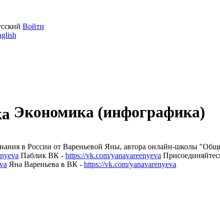
усский
Войти
glish
Экономика (инфографика)
ания в России от Вареньевой Яны, автора онлайн-школы "Обще
enyeva
Паблик ВК -
https://vk.com/yanavareenyeva
Присоединяйтесь
va
Яна Вареньева в ВК -
https://vk.com/yanavarenyeva