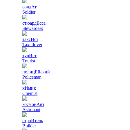
солдАт
Soldier
стюардЕсса
Stewardess
таксИст
Taxi driver
турИст
Tourist
полицЕйский
Policeman
хИмик
Chemist
космонАвт
Astronaut
строИтель
Builder