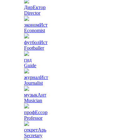
ДирЕктор
Director
экономИст
Economist
футболИст
Footballer
гид
Guide
журналИст
Journalist
музыкАнт
Musician
профЕссор
Professor
секретАрь
Secretary