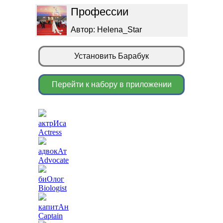
Профессии
Автор: Helena_Star
Установить Барабук
Перейти к набору в приложении
актрИса
Actress
адвокАт
Advocate
биОлог
Biologist
капитАн
Captain