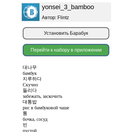
yonsei_3_bamboo
Автор: Flintz
Установить Барабук
Перейти к набору в приложении
대나무
бамбук
지루하다
Скучно
들리다
забежать, заскочить
대통밥
рис в бамбуковой чаше
통
бочка, сосуд
빈
пустой