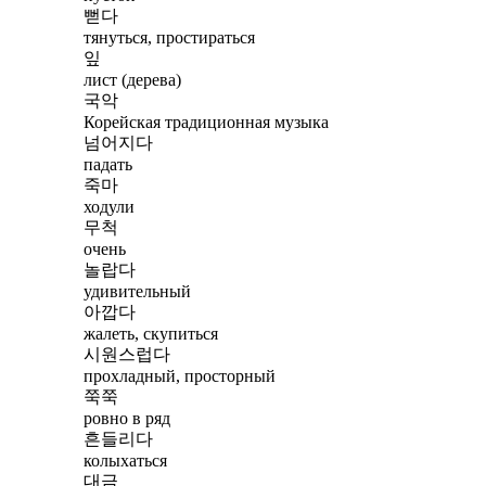
뻗다
тянуться, простираться
잎
лист (дерева)
국악
Корейская традиционная музыка
넘어지다
падать
죽마
ходули
무척
очень
놀랍다
удивительный
아깝다
жалеть, скупиться
시원스럽다
прохладный, просторный
쭉쭉
ровно в ряд
흔들리다
колыхаться
대금