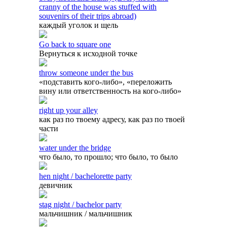
cranny of the house was stuffed with
souvenirs of their trips abroad)
каждый уголок и щель
Go back to square one
Вернуться к исходной точке
throw someone under the bus
«подставить кого-либо», «переложить
вину или ответственность на кого-либо»
right up your alley
как раз по твоему адресу, как раз по твоей
части
water under the bridge
что было, то прошло; что было, то было
hen night / bachelorette party
девичник
stag night / bachelor party
мальчишник / мальчишник