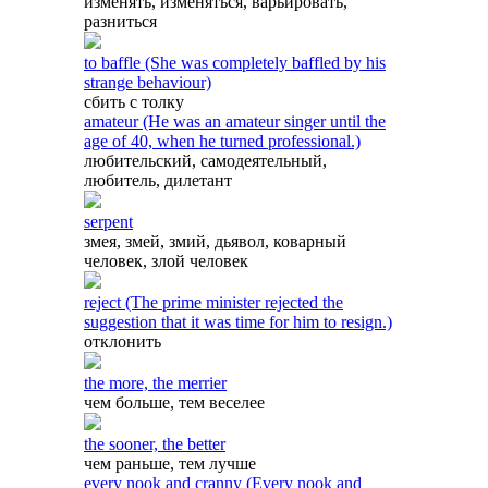
изменять, изменяться, варьировать,
разниться
to baffle (She was completely baffled by his
strange behaviour)
сбить с толку
amateur (He was an amateur singer until the
age of 40, when he turned professional.)
любительский, самодеятельный,
любитель, дилетант
serpent
змея, змей, змий, дьявол, коварный
человек, злой человек
reject (The prime minister rejected the
suggestion that it was time for him to resign.)
отклонить
the more, the merrier
чем больше, тем веселее
the sooner, the better
чем раньше, тем лучше
every nook and cranny (Every nook and