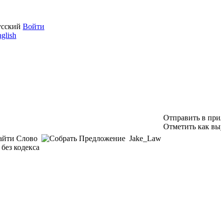
усский
Войти
glish
Отправить в пр
Отметить как вы
Jake_Law
 без кодекса