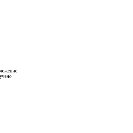
иложение
учено