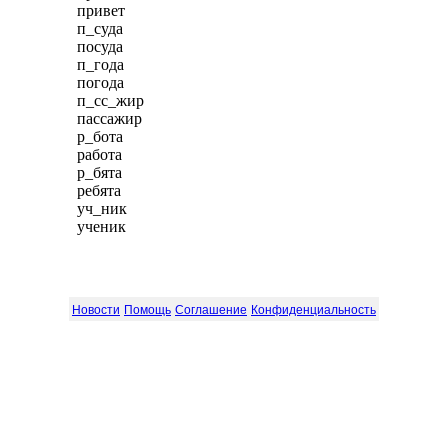
привет
п_суда
посуда
п_года
погода
п_сс_жир
пассажир
р_бота
работа
р_бята
ребята
уч_ник
ученик
Новости
Помощь
Соглашение
Конфиденциальность