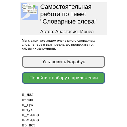
Самостоятельная
работа по теме:
"Словарные слова"
Автор: Анастасия_Ионел
Мы с вами уже знаем очень много словарных
слов. Теперь я вам предлагаю проверить то,
как вы их запомнили.
Установить Барабук
Перейти к набору в приложении
п_нал
пенал
п_тух
петух
п_мидор
помидор
пр_вет