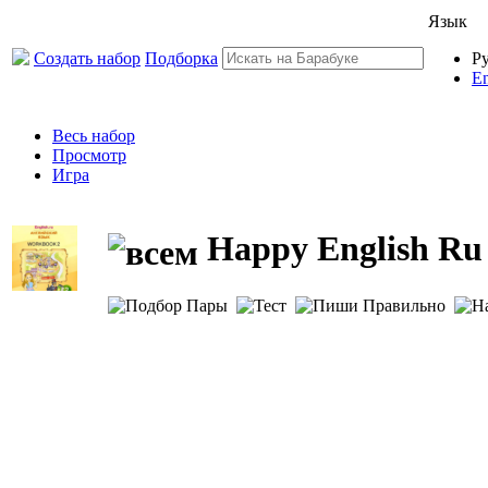
Язык
Создать набор
Подборка
Р
En
Весь набор
Просмотр
Игра
Happy English Ru