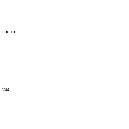
вон то
that