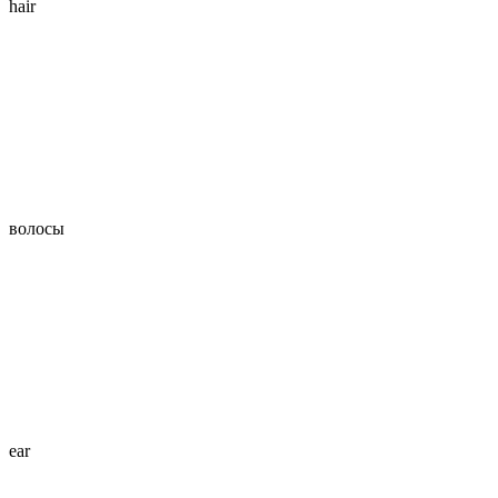
hair
волосы
ear