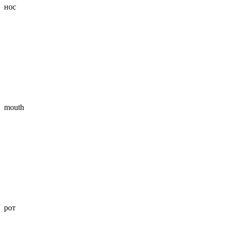
нос
mouth
рот