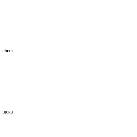
cheek
щека