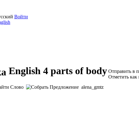
усский
Войти
glish
English 4 parts of body
Отправить в 
Отметить как
alena_gmtz