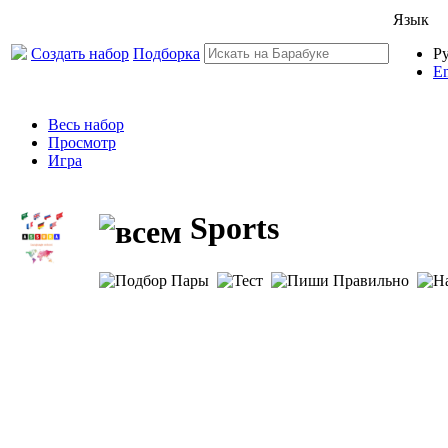
Язык
Создать набор
Подборка
Р
En
Весь набор
Просмотр
Игра
Sports