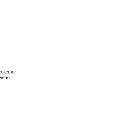
ложение
чено