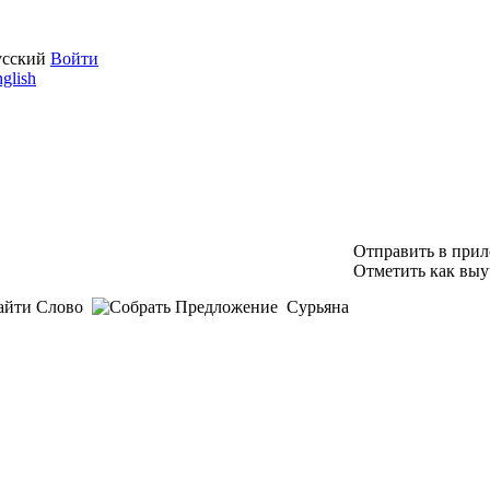
усский
Войти
glish
Отправить в при
Отметить как выу
Сурьяна