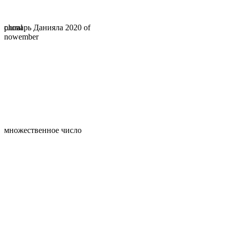
словарь Данияла 2020 of
plural
nowember
множественное число