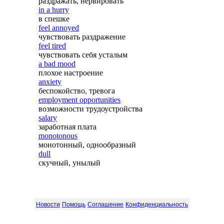
раздражать, нервировать
in a hurry
в спешке
feel annoyed
чувствовать раздражение
feel tired
чувствовать себя усталым
a bad mood
плохое настроение
anxiety
беспокойство, тревога
employment opportunities
возможности трудоустройства
salary
заработная плата
monotonous
монотонный, однообразный
dull
скучный, унылый
Новости
Помощь
Соглашение
Конфиденциальность